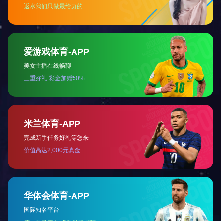
6．萧山机场店
杭州市萧山区萧山国际机场T1航站
7.安吉店
湖州市安吉县递铺街道赤虹桥路2
【线上网店】
1、天猫商城：狮峰茶叶官方旗舰店
2、京东商城：狮峰茶叶旗舰店（mal
3、有赞商城：浙茶百汇（shop16
质量检测与技术研发
食品安全越来越受到广泛关
服务平台在原有茶叶技术专
专业的云端应用服务平台还
合作关系，开展脱咖啡因茶