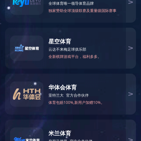
集团建设
作为中国最大的茶叶经营企
品牌策略
质的产品，通过与产业上、
产业链。
业务体系
茶叶种植
产品中心
茶叶种植是开展一切与茶相
营销网络
植基地。自营基地是开云a
业，建立追溯体系，可以确
金，使开云app官方版入
基地建设
系。
土地是农业的根本，是滋养
加工中心
平台还与政府部门一起在茶
联系我们