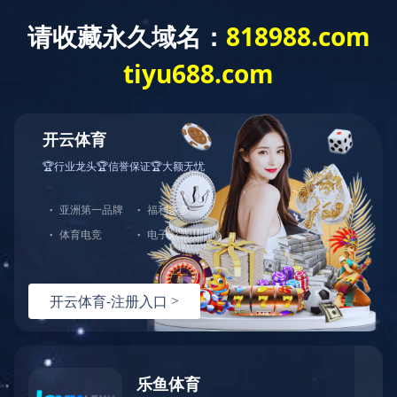
开云app官方版入口
开云app官方版入
开云app官方版入
集团建设
党群园
口 - 开云专业的
口
云端应用服务平
台
品牌策略
Brand Strate
G
roup construction