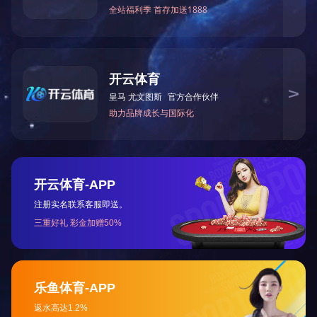
开云app官方版入口 - 开云专业的云端应用服务平台
开云ap
Copyright © 2017-2027
indianwellsdental.com
All Rights Reserved.
公安备案号：33010302003728