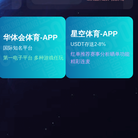
5
公文格式规范、内容准确，提升工作效率，8月29日，狮峰
训，公司班子成员、中层管理干部、职能...
开云app官方版入口 - 开云专业的云端应用服务平台组织开展2025年度质量管理体系内部审核
7
6-27日，开云app官方版入口 - 开云专业的云端应用服务
理王兵，副总经理、管理者代表廖康平及体系覆盖各部门负责
用服务平台开展商品条码管理专题培训
39
量追溯体系基础，8月29日，开云app官方版入口 - 开云
题的商品条码管理专题培训。各部门及子公司代表、相关业务