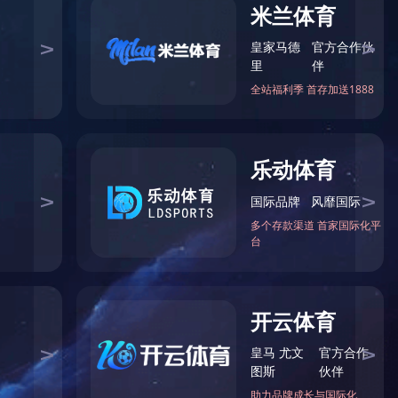
开云app官方版入口 - 开云专业的云端应用服务平台党委召开社有企业案件查办“后半篇文章”专项整改部署会
75
平台党委召开社有企业案件查办“后半篇文章”专项整改部署会。
员、各党支部书记和纪检委员、各部门和成员企业负责人参加
用服务平台组织集中观看“九三”大阅兵
98
年大会在北京隆重举行。开云app官方版入口 - 开云专业的
认真聆听习近平总书记重要讲话，共同见证这一让人热血沸
题培训