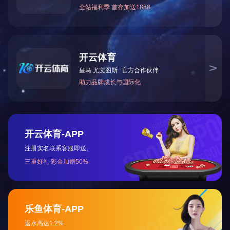
进去，把职责摆进去
新、资产盘活、安全
育成果，把“党建红”
会议强调，“十
干”作风，以实干实
上一篇：
开云app官方版
下一篇：
开云app官方版
研讨