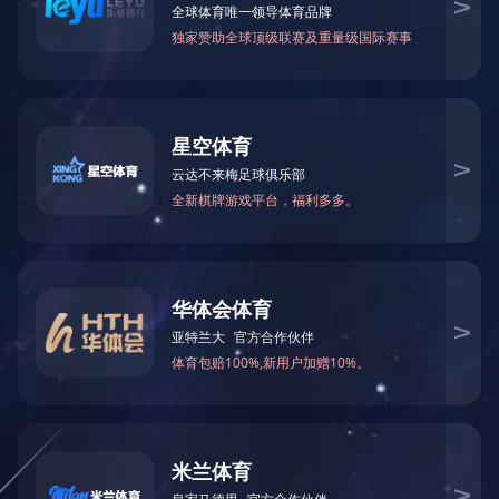
当前位置：
开云app官方版
EWS
开云app官方版入
口
开云app官方版入口 - 开
开云app官方版入口
浙茶新闻
发布时间：2026-04-01 16:41:04
业界资讯
为深入学习贯彻
集团视窗
日，开云app官方版
支部全体党员和入党积
联系我们
总经理、第一支部书
地址: 梅坞庄园店 杭州市西湖
区梅家坞2号